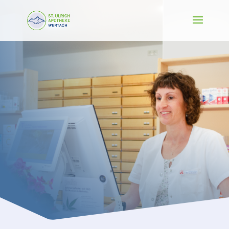
St. Ulrich
Apotheke
Wertach
Ihre Anlaufstelle für
Gesundheit &
Wohlbefinden